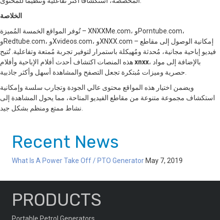
المُخصصة، استكشافًا أكثر تفاعلية وتنظيمًا للمحتوى.
الخلاصة
تُوفر المواقع الخمسة المُميزة – XNXXMe.com، وPorntube.com،
وRedtube.com، وXvideos.com، وXNXX.com – إمكانية الوصول إلى مقاطع
فيديو إباحية مجانية، مُحدثة ومُهيكلة باستمرار لتوفير تجربة مُمتعة وتفاعلية. تُتيح
، بالإضافة إلى مواد
xnxx
هذه المنصات اكتشاف أحدث أفلام الإباحية وأفلام
حصرية وميزات مُبتكرة تجعل التصفح والمشاهدة أسهل وأكثر جاذبية.
ويضمن اختيار هذه المواقع محتوى عالي الجودة وتجارب سلسة وإمكانية
استكشاف مجموعة متنوعة من مقاطع الفيديو المتاحة، مما يحول المشاهدة إلى
نشاط ممتع ومنظم بشكل جيد.
Recent News
What Is A Power Take Off / PTO Generator
May 7, 2019
PRODUCTS
Portable Petrol Generators