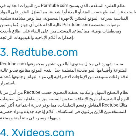
من الميزات الجذابة في Porntube.com نظام الفلترة المتقدم، الذي يسمح
بالبحث عن المقاطع حسب الفئة أو المدة أو الشعبية، مما يُسهّل العثور على المواد
المناسبة بسرعة. الموقع مُحسّن للأجهزة المحمولة، مما يوفر مشاهدة سلسة
عالية الدقة على أي جهاز. كما يتضمن Porntube.com توصيات مخصصة
ومخططات يومية، مما يُساعد المستخدمين على البقاء على اطلاع بأحدث
إصدارات أفلام الإباحية والفيديوهات الرائجة.
3. Redtube.com
Redtube.com منصة شهيرة في مجال محتوى البالغين، تشتهر بمجموعتها
المتنوعة وأقسامها المواضيعية المنظمة جيدًا. يقدم الموقع مقاطع فيديو عالية
الدقة وفئات متنوعة، من الإنتاجات الاحترافية إلى مواد الهواة، وجميعها مُحدثة
باستمرار.
من أبرز مزايا Redtube نظام التصفح السهل وإمكانية تصفية المحتوى حسب
النوع أو الشعبية أو تاريخ الإضافة. تتضمن المنصة ميزات تفاعلية مثل تصنيفات
المقاطع وقسم التعليقات، مما يوفر تجربة اجتماعية أكثر. يُعد Redtube مثاليًا
للمستخدمين الذين يرغبون في استكشاف أفلام إباحية جديدة ومواد حصرية
بسهولة ويسر، في بيئة آمنة وممتعة.
4. Xvideos.com