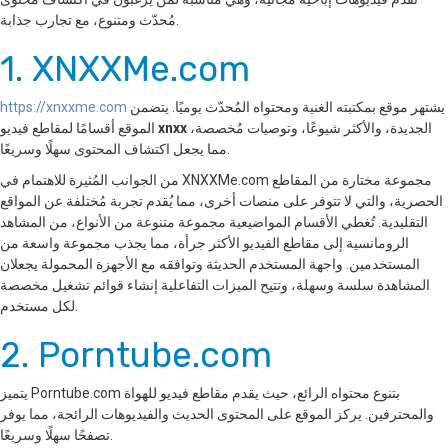
مُحدّث ومتنوع، مع تجارب جذابة.
1. XNXXMe.com
يشتهر موقع بمكتبته الغنية ومحتواه المُحدّث يوميًا. يتضمن
https://xnxxme.com
الجديدة، والأكثر شيوعًا، وتوصيات مُخصصة،
xnxx
الموقع أقسامًا لمقاطع فيديو
مما يجعل اكتشاف المحتوى سهلًا وسريعًا.
من الجوانب المُثيرة للاهتمام في XNXXMe.com مجموعة مختارة من المقاطع
الحصرية، والتي لا تتوفر على منصات أخرى، مما يُقدم تجربة مُختلفة عن المواقع
التقليدية. تُغطي الأقسام المواضيعية مجموعة متنوعة من الأنواع، من المشاهد
الرومانسية إلى مقاطع الفيديو الأكثر جرأة، مما يجذب مجموعة واسعة من
المستخدمين. واجهة المستخدم الحديثة وتوافقه مع الأجهزة المحمولة يجعلان
المشاهدة سلسة وسهلة، وتتيح الميزات التفاعلية إنشاء قوائم تشغيل مخصصة
لكل مستخدم.
2. Porntube.com
يتميز Porntube.com بتنوع محتواه الرائع، حيث يقدم مقاطع فيديو للهواة
والمحترفين. يركز الموقع على المحتوى الحديث والفيديوهات الرائجة، مما يوفر
تصفحًا سهلًا وسريعًا.