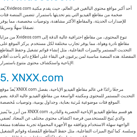
يُعد Xvideos.com أحد أكبر مواقع محتوى البالغين في العالم، حيث يقدم مكتبة
ضخمة من مقاطع الفيديو التي يتم تحديثها باستمرار. تتضمن المنصة فئات
للإصدارات الحديثة، والمقاطع الأكثر مشاهدة، وتوصيات مخصصة، مما يوفر
تصفحًا سهلًا وسريعًا.
من مزايا Xvideos.com تنوع المحتوى، من مقاطع احترافية عالية الدقة إلى
مقاطع نادرة وهواة، مما يوفر تجارب مختلفة لكل مستخدم. يركز الموقع على
التحديث المستمر والميزات التفاعلية، مثل إنشاء قوائم تشغيل وحفظ المقاطع
المفضلة. هذه المنصة مناسبة لمن يرغبون في البقاء على اطلاع دائم بأحدث أفلام
الإباحية واستكشاف محتوى متنوع باستمرار.
5. XNXX.com
يُعدّ موقع XNXX.com مرجعًا رائدًا في عالم مقاطع الفيديو الإباحية، بفضل
التحديث المستمر للمحتوى ومكتبته الواسعة من مقاطع الفيديو عالية الدقة. يضم
الموقع فئات موضوعية مُرتبة بعناية، وجداول يومية، وتوصيات مُخصصة.
من أبرز ما يُميز XNXX.com هو قسم مقاطع الفيديو الإباحية الحصرية والنادرة،
والذي يُتيح للمستخدمين فرصة اكتشاف محتوى مختلف عن المعتاد. تُضفي
الواجهة سهلة الاستخدام وتوافقه مع الأجهزة المحمولة تجربة مشاهدة ممتعة
وسلسة. كما تُتيح الميزات التفاعلية، مثل حفظ المقاطع المُفضلة وقوائم التشغيل