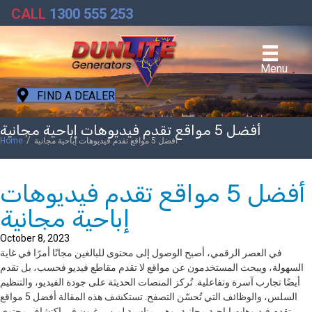
CALL
1300 555 253
Menu
FIND A DEALER
أفضل 5 مواقع تقدم فيديوهات إباحية مجانية
/
أفضل 5 مواقع تقدم فيديوهات إباحية مجانية
Home
أفضل 5 مواقع تقدم فيديوهات
إباحية مجانية
October 8, 2023
في العصر الرقمي، أصبح الوصول إلى محتوى للبالغين مجانًا أمرًا في غاية
السهولة، ويبحث المستخدمون عن مواقع لا تقدم مقاطع فيديو فحسب، بل تقدم
أيضًا تجارب آسرة وتفاعلية. تُركز المنصات الحديثة على جودة الفيديو، والتنظيم
السلس، والوظائف التي تُحسّن التصفح. تستكشف هذه المقالة أفضل 5 مواقع
تقدم فيديوهات إباحية مجانية، وهي مناسبة لمن يرغبون في اكتشاف محتوى